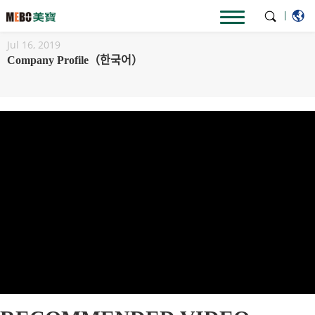
Home
Video
|
Jul 16, 2019
Company Profile（한국어）